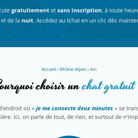
cute
gratuitement
et
sans inscription
, à toute heur
et de la
nuit
. Accédez au tchat en un clic dès mainte
Accueil
›
Rhône-Alpes
›
Ain
ourquoi choisir un
chat gratuit
d'endroit où «
je me connecte deux minutes
» se tra
ière. Ici, on parle de tout, de rien, et surtout de n'im