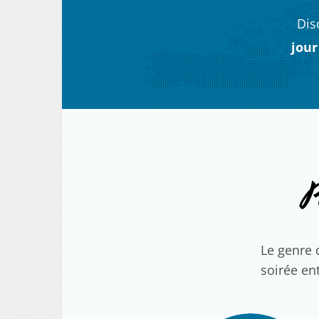
Dis
jour
P
Le genre 
soirée ent