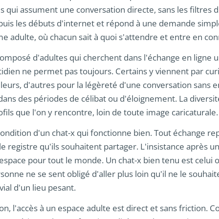
ui assument une conversation directe, sans les filtres de 
puis les débuts d'internet et répond à une demande simpl
e adulte, où chacun sait à quoi s'attendre et entre en co
 composé d'adultes qui cherchent dans l'échange en ligne u
idien ne permet pas toujours. Certains y viennent par curi
s leurs, d'autres pour la légèreté d'une conversation sans 
ans des périodes de célibat ou d'éloignement. La diversit
ofils que l'on y rencontre, loin de toute image caricaturale.
condition d'un chat-x qui fonctionne bien. Tout échange rep
 le registre qu'ils souhaitent partager. L'insistance après 
'espace pour tout le monde. Un chat-x bien tenu est celui 
onne ne se sent obligé d'aller plus loin qu'il ne le souhait
ial d'un lieu pesant.
ion, l'accès à un espace adulte est direct et sans friction.