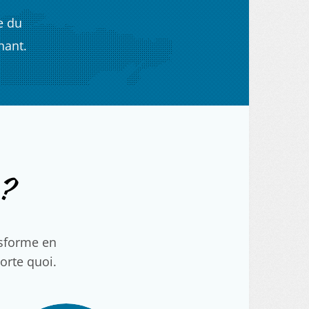
e du
nant.
?
nsforme en
porte quoi.