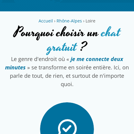
Accueil
›
Rhône-Alpes
›
Loire
Pourquoi choisir un
chat
gratuit
?
Le genre d'endroit où «
je me connecte deux
minutes
» se transforme en soirée entière. Ici, on
parle de tout, de rien, et surtout de n'importe
quoi.