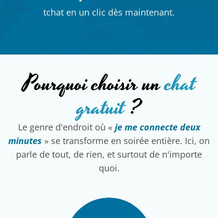
Chat gratuit sans
inscription
Tchat gratuit en
ligne
Discute
gratuitement
et
sans inscription
, à