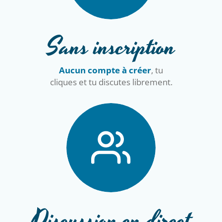
100% Gratuit
Tout est gratuit
, sans frais
cachés ni option payante.