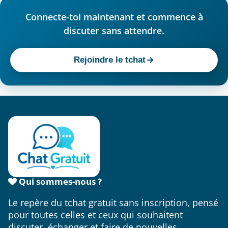
un autre plus profondes. Dans le même esprit,
GayZou, chat gay gratuit sans inscription
propose
un espace à part entière.
Discuter, rencontrer, échanger
Le tchat gratuit s'adresse à tous ceux qui veulent
parler sans se compliquer la vie : les plus réservés qui
préfèrent l'écrit au téléphone, les curieux qui aiment
faire de nouvelles connaissances, ou celles et ceux qui
cherchent simplement un peu de compagnie et une
conversation agréable. Chacun définit son propre
usage - une discussion légère, une amitié qui se crée,
un échange qui dure. Le chat gratuit sans inscription
ouvre la porte, tu décides du reste.