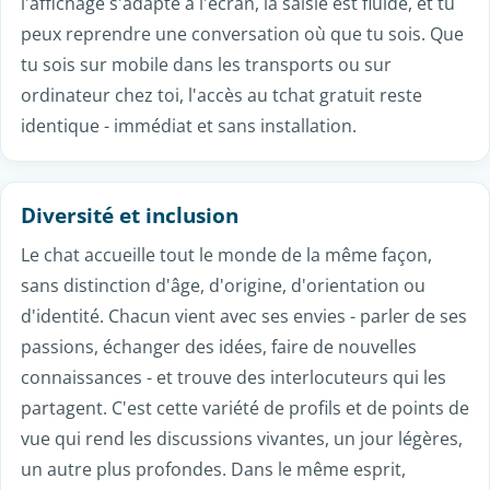
Discuter en toute simplicité, sous pseudo
Le pseudo est au cœur de l'expérience d'un tchat : il te
laisse discuter librement sans dévoiler ton identité
réelle. Tu choisis comment te présenter, ce que tu
partages, et à quel rythme. Cet anonymat met à l'aise,
surtout quand on découvre un nouveau site : on peut
entrer dans une conversation, observer l'ambiance
d'un salon, puis participer quand on le sent, sans
pression. Aucune donnée personnelle n'est
nécessaire pour commencer à échanger - juste l'envie
de discuter.
Sur mobile comme sur ordinateur
La grande majorité des visiteurs se connectent depuis
leur téléphone, et le chat est conçu pour ça :