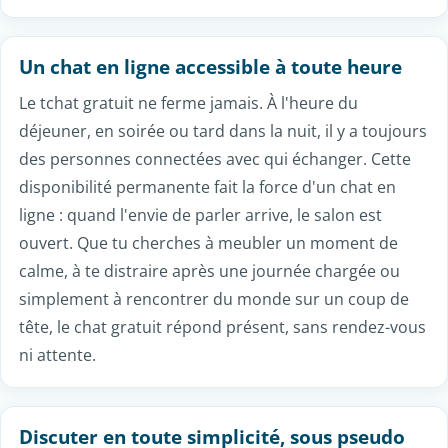
C'est le principe d'un vrai tchat gratuit et sans
inscription : libre d'accès, sans contrepartie.
Le sans-inscription, un vrai avantage
L'absence d'inscription change beaucoup de choses.
Elle supprime la barrière qui décourage souvent
d'essayer un nouveau site : pas de compte à
confirmer, pas de profil à remplir avant de pouvoir
écrire un premier message. Elle protège aussi ta vie
privée, puisqu'aucune adresse e-mail ni donnée
personnelle n'est exigée pour discuter. Le chat gratuit
sans inscription mise sur la spontanéité : on arrive, on
teste l'ambiance, et on repart aussi librement qu'on
est venu, sans laisser de trace ni s'engager sur la