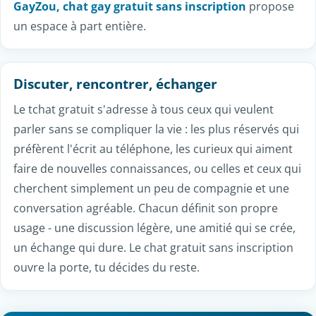
l'affichage s'adapte à l'écran, la saisie est fluide, et tu
peux reprendre une conversation où que tu sois. Que
tu sois sur mobile dans les transports ou sur
ordinateur chez toi, l'accès au tchat gratuit reste
identique - immédiat et sans installation.
Diversité et inclusion
Le chat accueille tout le monde de la même façon,
sans distinction d'âge, d'origine, d'orientation ou
d'identité. Chacun vient avec ses envies - parler de ses
passions, échanger des idées, faire de nouvelles
connaissances - et trouve des interlocuteurs qui les
partagent. C'est cette variété de profils et de points de
vue qui rend les discussions vivantes, un jour légères,