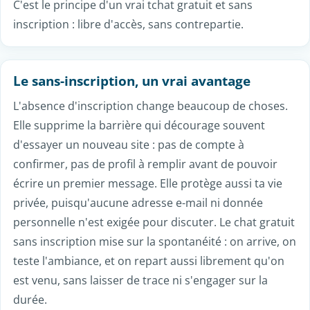
une discussion générale pour parler de tout, des
espaces par région pour trouver des personnes
proches de chez toi, et des salons thématiques selon
tes envies du moment. Chacun choisit l'ambiance qui
lui convient, qu'il vienne bavarder cinq minutes en
pause, occuper une soirée, ou nouer des échanges
plus réguliers avec les habitués.
Un chat gratuit, vraiment gratuit
La gratuité n'est pas une offre d'essai limitée dans le
temps : le chat gratuit l'est de bout en bout. Aucune
fonctionnalité payante cachée, aucun abonnement
pour débloquer les messages, aucune limite de durée.
Tu peux discuter autant que tu le souhaites, revenir
quand tu veux, sans jamais sortir ta carte bancaire.