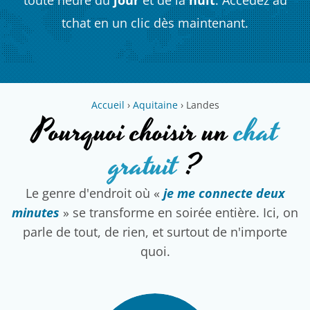
tchat en un clic dès maintenant.
Accueil
›
Aquitaine
›
Landes
Pourquoi choisir un
chat
gratuit
?
Le genre d'endroit où «
je me connecte deux
minutes
» se transforme en soirée entière. Ici, on
parle de tout, de rien, et surtout de n'importe
quoi.