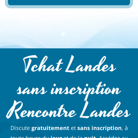
Tchat Landes
sans inscription
Rencontre Landes
Discute
gratuitement
et
sans inscription
, à
toute heure du
jour
et de la
nuit
. Accédez au