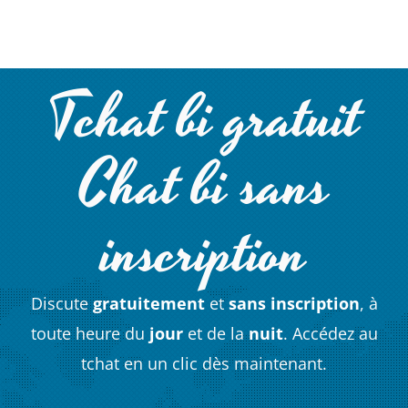
Tchat bi gratuit
Chat bi sans
inscription
Discute
gratuitement
et
sans inscription
, à
toute heure du
jour
et de la
nuit
. Accédez au
tchat en un clic dès maintenant.