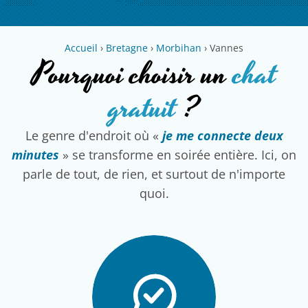
Accueil
›
Bretagne
›
Morbihan
›
Vannes
Pourquoi choisir un
chat
gratuit
?
Le genre d'endroit où «
je me connecte deux
minutes
» se transforme en soirée entière. Ici, on
parle de tout, de rien, et surtout de n'importe
quoi.