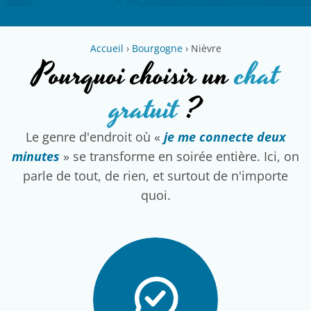
Accueil
›
Bourgogne
›
Nièvre
Pourquoi choisir un
chat
gratuit
?
Le genre d'endroit où «
je me connecte deux
minutes
» se transforme en soirée entière. Ici, on
parle de tout, de rien, et surtout de n'importe
quoi.