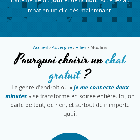
tchat en un clic dès maintenant.
Accueil
›
Auvergne
›
Allier
›
Moulins
Pourquoi choisir un
chat
gratuit
?
Le genre d'endroit où «
je me connecte deux
minutes
» se transforme en soirée entière. Ici, on
parle de tout, de rien, et surtout de n'importe
quoi.