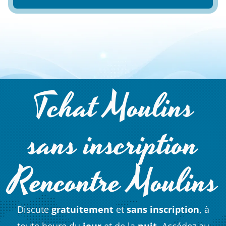
Tchat Moulins
sans inscription
Rencontre Moulins
Discute
gratuitement
et
sans inscription
, à
toute heure du
jour
et de la
nuit
. Accédez au