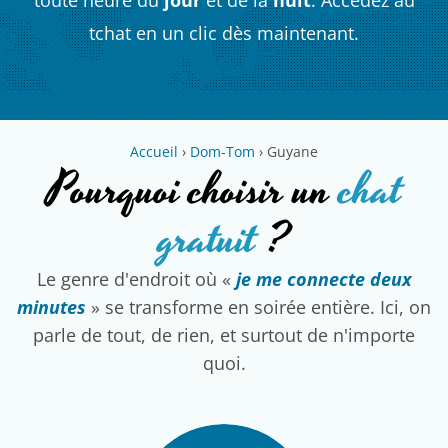
tchat en un clic dès maintenant.
Accueil
›
Dom-Tom
›
Guyane
Pourquoi choisir un
chat
gratuit
?
Le genre d'endroit où «
je me connecte deux
minutes
» se transforme en soirée entière. Ici, on
parle de tout, de rien, et surtout de n'importe
quoi.