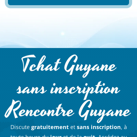
Tchat Guyane
sans inscription
Rencontre Guyane
Discute
gratuitement
et
sans inscription
, à
toute heure du
jour
et de la
nuit
. Accédez au