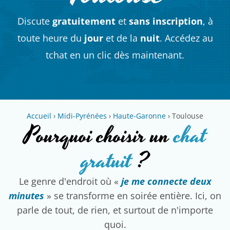
Discute
gratuitement
et
sans inscription
, à
toute heure du
jour
et de la
nuit
. Accédez au
tchat en un clic dès maintenant.
Accueil
›
Midi-Pyrénées
›
Haute-Garonne
›
Toulouse
Pourquoi choisir un
chat
gratuit
?
Le genre d'endroit où «
je me connecte deux
minutes
» se transforme en soirée entière. Ici, on
parle de tout, de rien, et surtout de n'importe
quoi.