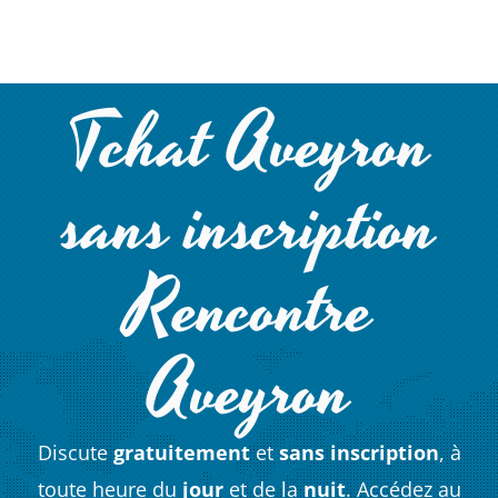
Tchat Aveyron
sans inscription
Rencontre
Aveyron
Discute
gratuitement
et
sans inscription
, à
toute heure du
jour
et de la
nuit
. Accédez au