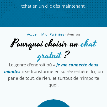
tchat en un clic dès maintenant.
Accueil
›
Midi-Pyrénées
›
Aveyron
Pourquoi choisir un
chat
gratuit
?
Le genre d'endroit où «
je me connecte deux
minutes
» se transforme en soirée entière. Ici, on
parle de tout, de rien, et surtout de n'importe
quoi.