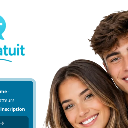
ime
-
atteurs
 inscription