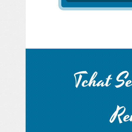
Tchat Se
Re