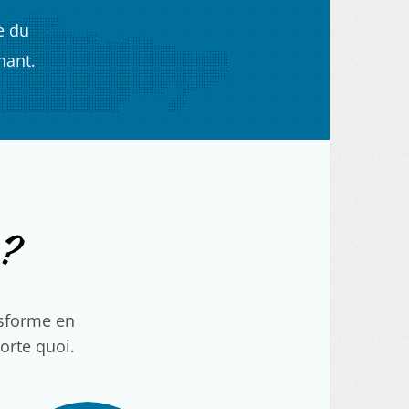
e du
nant.
?
nsforme en
porte quoi.