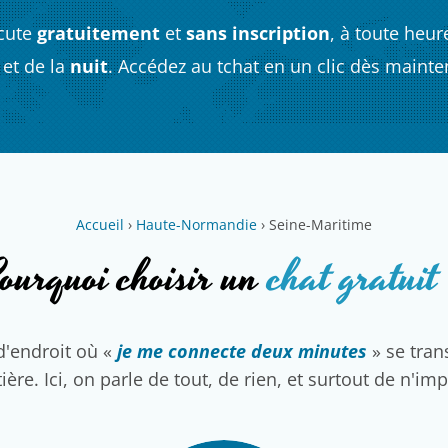
cute
gratuitement
et
sans inscription
, à toute heur
et de la
nuit
. Accédez au tchat en un clic dès mainte
Accueil
›
Haute-Normandie
›
Seine-Maritime
ourquoi choisir un
chat gratuit
d'endroit où «
je me connecte deux minutes
» se tra
ière. Ici, on parle de tout, de rien, et surtout de n'im