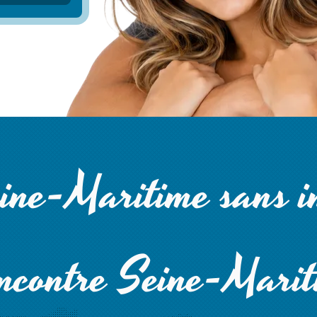
ine-Maritime sans in
ncontre Seine-Marit