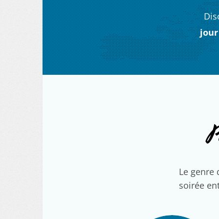
Dis
jour
P
Le genre 
soirée ent