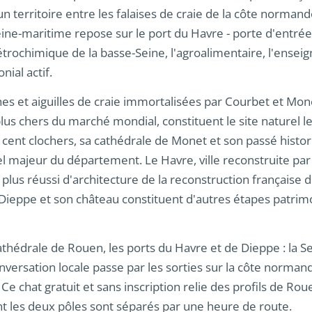
n territoire entre les falaises de craie de la côte normand
ine-maritime repose sur le port du Havre - porte d'entrée
pétrochimique de la basse-Seine, l'agroalimentaire, l'ense
nial actif.
ches et aiguilles de craie immortalisées par Courbet et Mone
plus chers du marché mondial, constituent le site naturel l
cent clochers, sa cathédrale de Monet et son passé histor
rel majeur du département. Le Havre, ville reconstruite pa
plus réussi d'architecture de la reconstruction française
, Dieppe et son château constituent d'autres étapes patrimo
 cathédrale de Rouen, les ports du Havre et de Dieppe : la 
versation locale passe par les sorties sur la côte norma
 Ce chat gratuit et sans inscription relie des profils de Ro
 les deux pôles sont séparés par une heure de route.