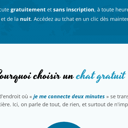
cute
gratuitement
et
sans inscription
, à toute heur
et de la
nuit
. Accédez au tchat en un clic dès mainte
ourquoi choisir un
chat gratuit
d'endroit où «
je me connecte deux minutes
» se tra
ière. Ici, on parle de tout, de rien, et surtout de n'im