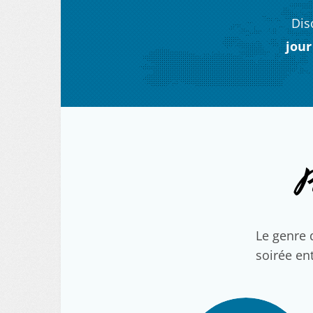
Dis
jour
P
Le genre 
soirée ent