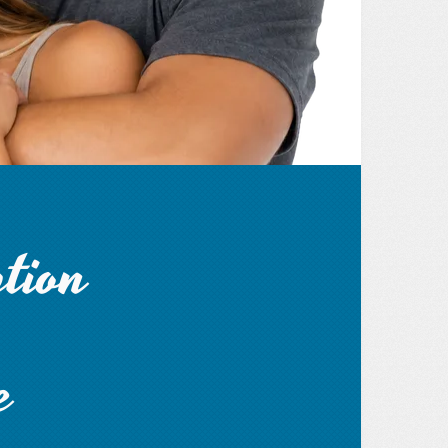
ption
e