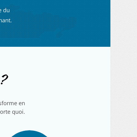
e du
nant.
?
nsforme en
porte quoi.