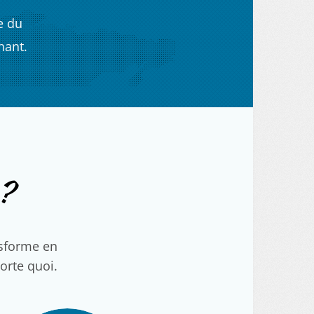
e du
nant.
?
nsforme en
porte quoi.