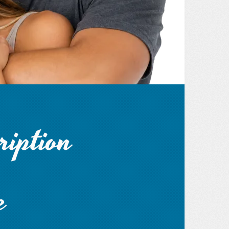
ription
e