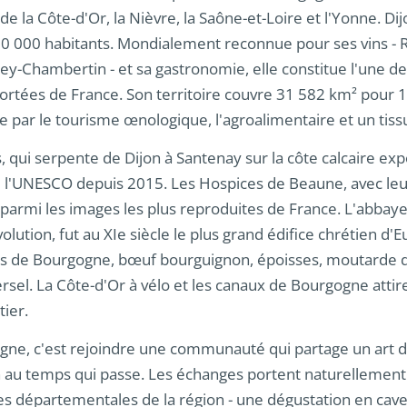
 la Côte-d'Or, la Nièvre, la Saône-et-Loire et l'Yonne. Dijo
160 000 habitants. Mondialement reconnue pour ses vins -
-Chambertin - et sa gastronomie, elle constitue l'une des
portées de France. Son territoire couvre 31 582 km² pour 1,
par le tourisme œnologique, l'agroalimentaire et un tissu i
qui serpente de Dijon à Santenay sur la côte calcaire expo
l'UNESCO depuis 2015. Les Hospices de Beaune, avec leur 
 parmi les images les plus reproduites de France. L'abbaye 
olution, fut au XIe siècle le plus grand édifice chrétien d
s de Bourgogne, bœuf bourguignon, époisses, moutarde de
rsel. La Côte-d'Or à vélo et les canaux de Bourgogne attire
ier.
gne, c'est rejoindre une communauté qui partage un art de 
in au temps qui passe. Les échanges portent naturellement
es départementales de la région - une dégustation en cav