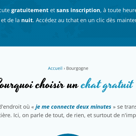
cute
gratuitement
et
sans inscription
, à toute heur
et de la
nuit
. Accédez au tchat en un clic dès mainte
Accueil
›
Bourgogne
ourquoi choisir un
chat gratuit
d'endroit où «
je me connecte deux minutes
» se tra
ière. Ici, on parle de tout, de rien, et surtout de n'im