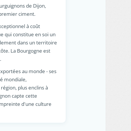
ourguignons de Dijon,
premier ciment.
xceptionnel à coût
e qui constitue en soi un
llement dans un territoire
 côte. La Bourgogne est
.
 exportées au monde - ses
té mondiale,
région, plus enclins à
ignon capte cette
mpreinte d'une culture