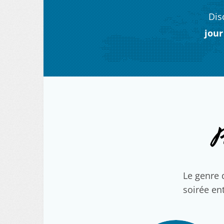
Dis
jour
P
Le genre 
soirée ent