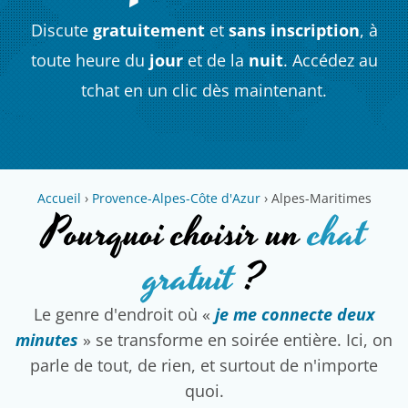
Discute
gratuitement
et
sans inscription
, à
toute heure du
jour
et de la
nuit
. Accédez au
tchat en un clic dès maintenant.
Accueil
›
Provence-Alpes-Côte d'Azur
›
Alpes-Maritimes
Pourquoi choisir un
chat
gratuit
?
Le genre d'endroit où «
je me connecte deux
minutes
» se transforme en soirée entière. Ici, on
parle de tout, de rien, et surtout de n'importe
quoi.