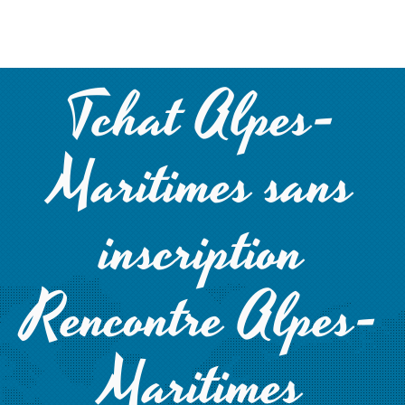
Tchat Alpes-
Maritimes sans
inscription
Rencontre Alpes-
Maritimes