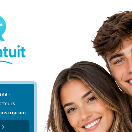
nne
-
atteurs
 inscription