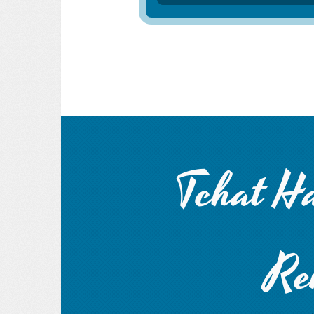
Tchat Ha
Re