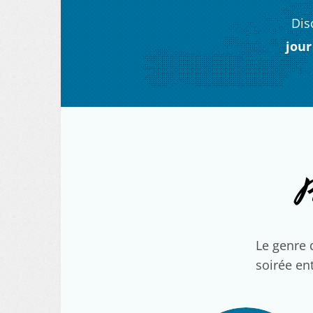
Dis
jour
P
Le genre 
soirée ent