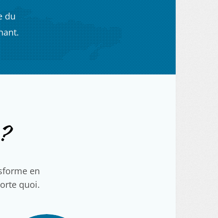
e du
nant.
?
nsforme en
porte quoi.