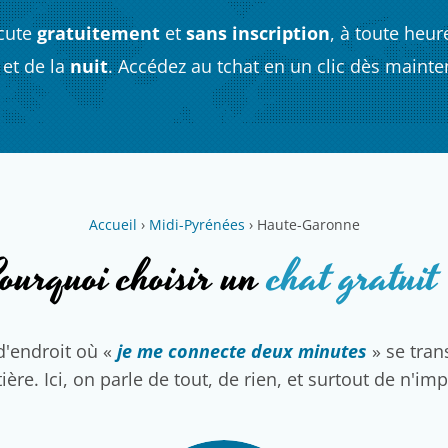
cute
gratuitement
et
sans inscription
, à toute heur
et de la
nuit
. Accédez au tchat en un clic dès mainte
Accueil
›
Midi-Pyrénées
›
Haute-Garonne
ourquoi choisir un
chat gratuit
d'endroit où «
je me connecte deux minutes
» se tra
ière. Ici, on parle de tout, de rien, et surtout de n'im