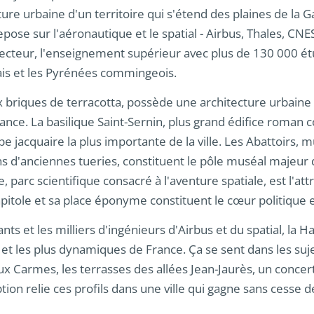
re urbaine d'un territoire qui s'étend des plaines de la 
se sur l'aéronautique et le spatial - Airbus, Thales, CNES
cteur, l'enseignement supérieur avec plus de 130 000 étu
ais et les Pyrénées commingeois.
ux briques de terracotta, possède une architecture urbai
ance. La basilique Saint-Sernin, plus grand édifice roma
ape jacquaire la plus importante de la ville. Les Abattoirs,
s d'anciennes tueries, constituent le pôle muséal majeur d
e, parc scientifique consacré à l'aventure spatiale, est l'att
pitole et sa place éponyme constituent le cœur politique et 
ts et les milliers d'ingénieurs d'Airbus et du spatial, la 
s et les plus dynamiques de France. Ça se sent dans les suje
ux Carmes, les terrasses des allées Jean-Jaurès, un concert
iption relie ces profils dans une ville qui gagne sans cesse