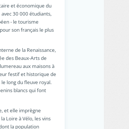
sitaire et économique du
 avec 30 000 étudiants,
péen - le tourisme
pour son français le plus
nterne de la Renaissance,
ée des Beaux-Arts de
r Plumereau aux maisons à
ur festif et historique de
le long du fleuve royal.
enins blancs qui font
e, et elle imprègne
a Loire à Vélo, les vins
 dont la population