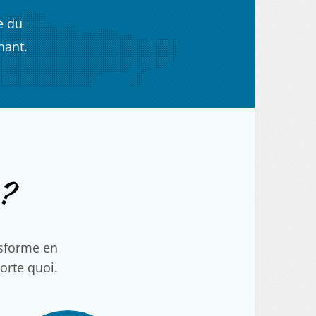
e du
nant.
?
nsforme en
porte quoi.