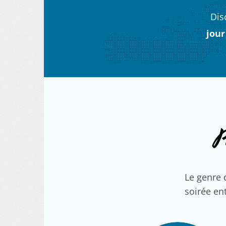
Dis
jour
P
Le genre 
soirée ent