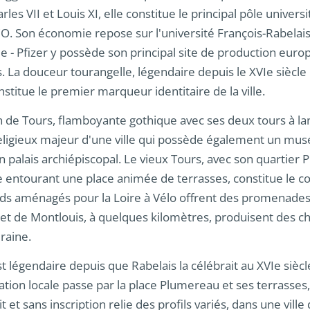
les VII et Louis XI, elle constitue le principal pôle univer
O. Son économie repose sur l'université François-Rabelais
e - Pfizer y possède son principal site de production euro
s. La douceur tourangelle, légendaire depuis le XVIe siècle 
nstitue le premier marqueur identitaire de la ville.
n de Tours, flamboyante gothique avec ses deux tours à la
ligieux majeur d'une ville qui possède également un mus
n palais archiépiscopal. Le vieux Tours, avec son quartie
e entourant une place animée de terrasses, constitue le cœ
bords aménagés pour la Loire à Vélo offrent des promenades 
et de Montlouis, à quelques kilomètres, produisent des ch
uraine.
t légendaire depuis que Rabelais la célébrait au XVIe siècl
ation locale passe par la place Plumereau et ses terrasses, l
 et sans inscription relie des profils variés, dans une ville