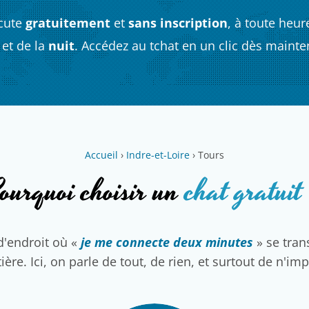
cute
gratuitement
et
sans inscription
, à toute heur
et de la
nuit
. Accédez au tchat en un clic dès mainte
Accueil
›
Indre-et-Loire
›
Tours
ourquoi choisir un
chat gratuit
d'endroit où «
je me connecte deux minutes
» se tra
ière. Ici, on parle de tout, de rien, et surtout de n'im