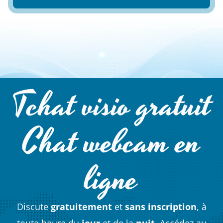
Tchat visio gratuit
Chat webcam en
ligne
Discute
gratuitement
et
sans inscription
, à
toute heure du
jour
et de la
nuit
. Accédez au