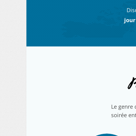
Dis
jour
P
Le genre 
soirée ent