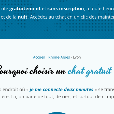
cute
gratuitement
et
sans inscription
, à toute heur
et de la
nuit
. Accédez au tchat en un clic dès mainte
Accueil
›
Rhône-Alpes
›
Lyon
ourquoi choisir un
chat gratuit
d'endroit où «
je me connecte deux minutes
» se tra
ière. Ici, on parle de tout, de rien, et surtout de n'im