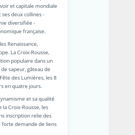
avoir et capitale mondiale
 ses deux collines -
e diversifiée -
onomique française.
bles Renaissance,
ope. La Croix-Rousse,
ition populaire dans un
r de sapeur, gâteau de
a Fête des Lumières, les 8
urs en quatre jours.
dynamisme et sa qualité
e la Croix-Rousse, les
s inscription relie des
e forte demande de liens