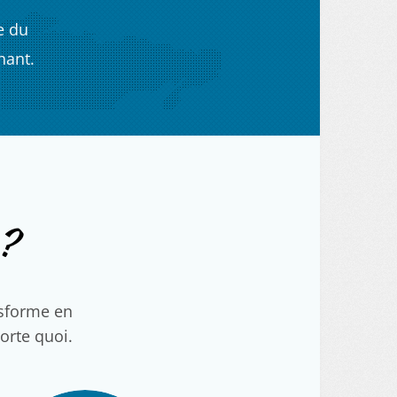
e du
nant.
?
nsforme en
porte quoi.