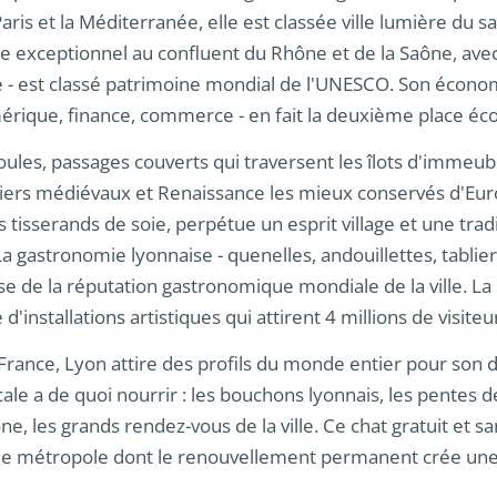
aris et la Méditerranée, elle est classée ville lumière du s
te exceptionnel au confluent du Rhône et de la Saône, avec
 - est classé patrimoine mondial de l'UNESCO. Son économi
érique, finance, commerce - en fait la deuxième place éc
oules, passages couverts qui traversent les îlots d'immeu
tiers médiévaux et Renaissance les mieux conservés d'Eur
 tisserands de soie, perpétue un esprit village et une trad
La gastronomie lyonnaise - quenelles, andouillettes, tablie
 base de la réputation gastronomique mondiale de la ville. L
 d'installations artistiques qui attirent 4 millions de visite
ance, Lyon attire des profils du monde entier pour son 
cale a de quoi nourrir : les bouchons lyonnais, les pentes d
, les grands rendez-vous de la ville. Ce chat gratuit et san
 une métropole dont le renouvellement permanent crée un