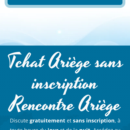
Tchat Ariège sans
inscription
Rencontre Ariège
Discute
gratuitement
et
sans inscription
, à
toute heure du
jour
et de la
nuit
. Accédez au