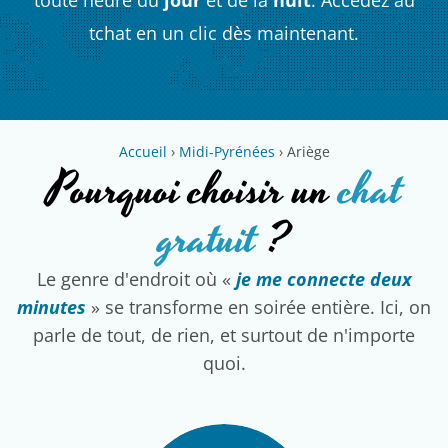
tchat en un clic dès maintenant.
Accueil
›
Midi-Pyrénées
›
Ariège
Pourquoi choisir un
chat
gratuit
?
Le genre d'endroit où «
je me connecte deux
minutes
» se transforme en soirée entière. Ici, on
parle de tout, de rien, et surtout de n'importe
quoi.